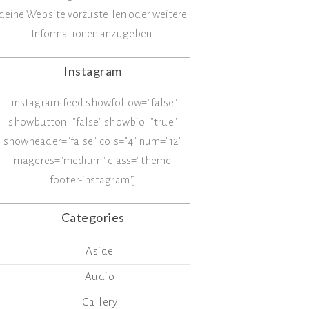
deine Website vorzustellen oder weitere
Informationen anzugeben.
Instagram
[instagram-feed showfollow="false"
showbutton="false" showbio="true"
showheader="false" cols="4" num="12"
imageres="medium" class="theme-
footer-instagram"]
Categories
Aside
Audio
Gallery